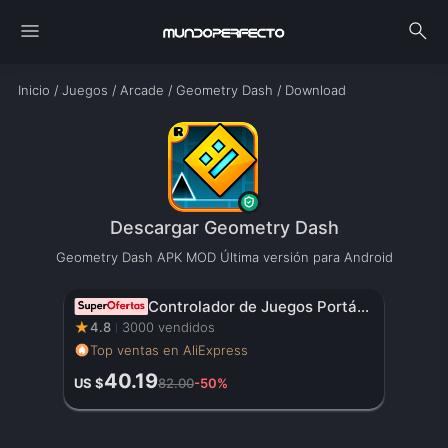
menu
search
Inicio
/
Juegos
/
Arcade
/
Geometry Dash
/
Download
Descargar Geometry Dash
Geometry Dash APK MOD Última versión para Android
Controlador de Juegos Portátil Original con Pantalla HD de 3.5 Pulgadas, Batería Recargable – Regalo de Navidad Perfecto para Gamers
★
4.8
3000 vendidos
Top ventas en AliExpress
40.19
US $
82.00
-50%