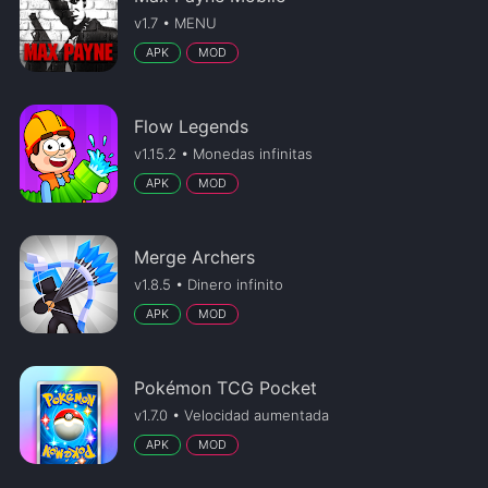
v1.7 • MENU
APK
MOD
Flow Legends
v1.15.2 • Monedas infinitas
APK
MOD
Merge Archers
v1.8.5 • Dinero infinito
APK
MOD
Pokémon TCG Pocket
v1.7.0 • Velocidad aumentada
APK
MOD