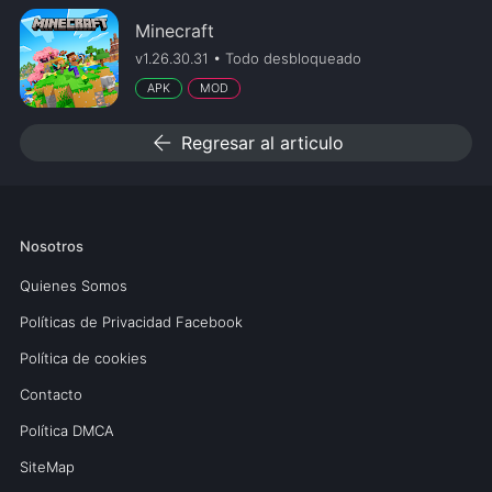
Minecraft
v1.26.30.31 • Todo desbloqueado
APK
MOD
arrow_back
Regresar al articulo
Nosotros
Quienes Somos
Políticas de Privacidad Facebook
Política de cookies
Contacto
Política DMCA
SiteMap